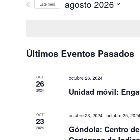
agosto 2026
para
Este mes
y
la
Seleccionar
palabra
fecha.
vistas
clave.
de
Eventos
Últimos Eventos Pasados
OCT
octubre 26, 2024
26
Unidad móvil: Engat
2024
OCT
octubre 23, 2024
-
octubre 25, 202
23
Góndola: Centro de
2024
Cartagena de Indias,