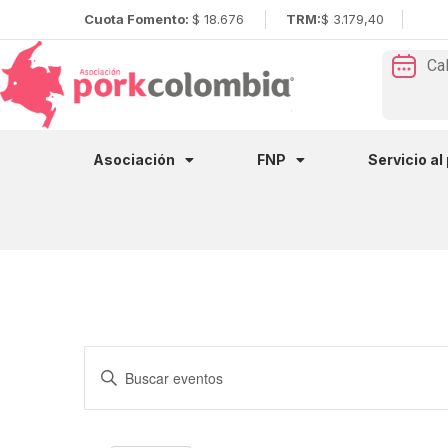
Cuota Fomento:
$ 18.676
TRM:
$ 3.179,40
Ca
Asociación
FNP
Servicio al
Navegación
Introduce
la
de
palabra
clave.
Busca
búsqueda
Eventos