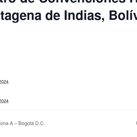
tagena de Indias, Bolív
S
 2024
 2024
zona A – Bogotá D.C.