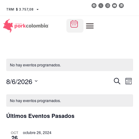
TRM: $ 3.757,08
No hay eventos programados.
Nave
Na
8/6/2026
Buscar
Mes
Seleccionar
de
de
fecha.
vi
No hay eventos programados.
búsq
de
y
Últimos Eventos Pasados
Ev
vista
octubre 26, 2024
OCT
26