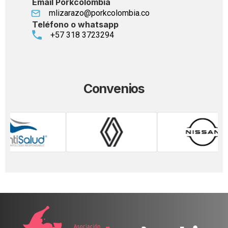
Email Porkcolombia
mlizarazo@porkcolombia.co
Teléfono o whatsapp
+57 318 3723294
Convenios