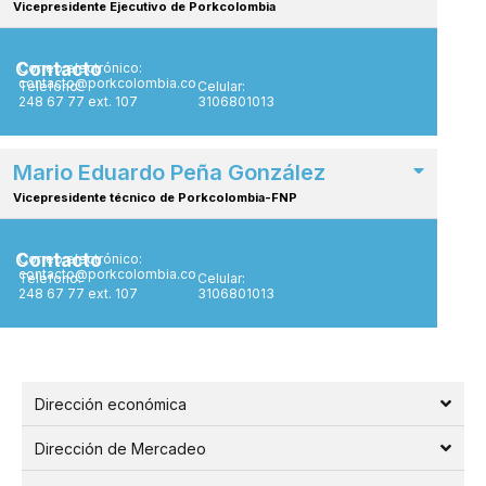
Vicepresidente Ejecutivo de Porkcolombia
Contacto
Correo electrónico:
contacto@porkcolombia.co
Teléfono:
Celular:
248 67 77 ext. 107
3106801013
Mario Eduardo Peña González
Vicepresidente técnico de Porkcolombia-FNP
Contacto
Correo electrónico:
contacto@porkcolombia.co
Teléfono:
Celular:
248 67 77 ext. 107
3106801013
Dirección económica
Dirección de Mercadeo​