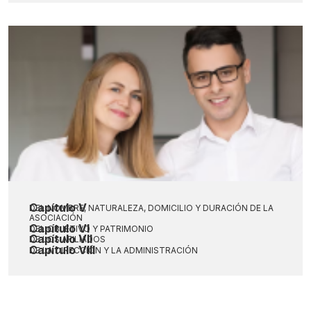
Capítulo V
DEL NOMBRE, NATURALEZA, DOMICILIO Y DURACIÓN DE LA
ASOCIACIÓN
Capítulo VI
DEL OBJETIVO Y PATRIMONIO
Capítulo VII
DE LOS AFILIADOS
Capítulo VIII
DE LA DIRECCIÓN Y LA ADMINISTRACIÓN