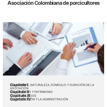
Asociación Colombiana de porcicultores
Capítulo I
DEL NOMBRE, NATURALEZA, DOMICILIO Y DURACIÓN DE LA
ASOCIACIÓN
Capítulo II
DEL OBJETIVO Y PATRIMONIO
Capítulo III
DE LOS AFILIADOS
Capítulo IV
DE LA DIRECCIÓN Y LA ADMINISTRACIÓN