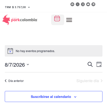
TRM: $ 3.757,08
No hay eventos programados.
Nave
Na
8/7/2026
Buscar
Día
Seleccionar
de
de
fecha.
vi
Siguiente día
Día anterior
búsq
de
y
Ev
Suscribirse al calendario
vista