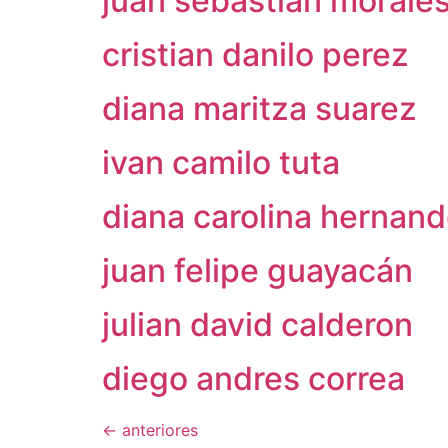
juan sebastian morale
cristian danilo perez
diana maritza suarez
ivan camilo tuta
diana carolina hernan
juan felipe guayacán
julian david calderon
diego andres correa
←
anteriores