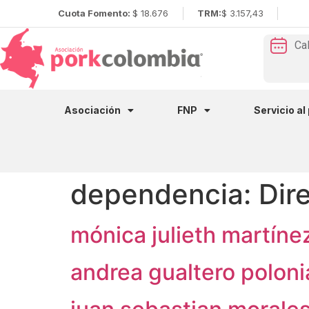
Cuota Fomento:
$ 18.676
TRM:
$ 3.157,43
Ca
Asociación
FNP
Servicio al
dependencia:
Dir
mónica julieth martíne
andrea gualtero poloni