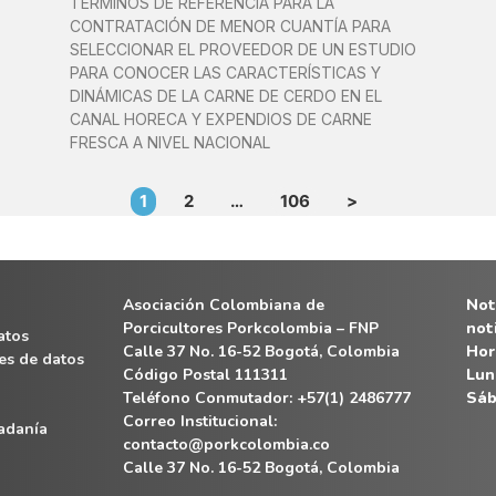
TÉRMINOS DE REFERENCIA PARA LA
CONTRATACIÓN DE MENOR CUANTÍA PARA
SELECCIONAR EL PROVEEDOR DE UN ESTUDIO
PARA CONOCER LAS CARACTERÍSTICAS Y
DINÁMICAS DE LA CARNE DE CERDO EN EL
CANAL HORECA Y EXPENDIOS DE CARNE
FRESCA A NIVEL NACIONAL
1
2
…
106
>
Asociación Colombiana de
Noti
Porcicultores Porkcolombia – FNP
not
atos
Calle 37 No. 16-52 Bogotá, Colombia
Hor
es de datos
Código Postal 111311
Lun
Teléfono Conmutador: +57(1) 2486777
Sáb
Correo Institucional:
dadanía
contacto@porkcolombia.co
Calle 37 No. 16-52 Bogotá, Colombia