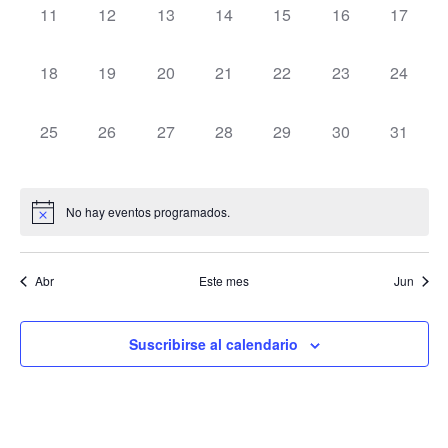
de
0 eventos,
0 eventos,
0 eventos,
0 eventos,
0 eventos,
0 eventos,
0 evento
11
12
13
14
15
16
17
Even
0 eventos,
0 eventos,
0 eventos,
0 eventos,
0 eventos,
0 eventos,
0 evento
18
19
20
21
22
23
24
0 eventos,
0 eventos,
0 eventos,
0 eventos,
0 eventos,
0 eventos,
0 evento
25
26
27
28
29
30
31
No hay eventos programados.
Abr
Este mes
Jun
Suscribirse al calendario