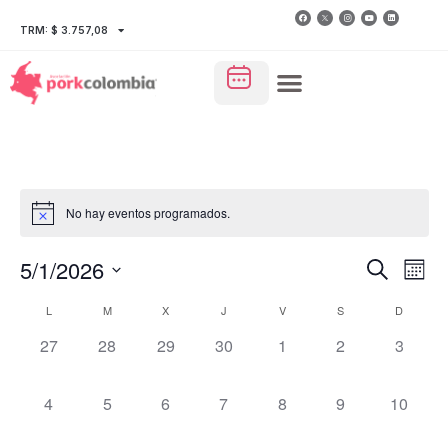
TRM: $ 3.757,08
No hay eventos programados.
Nave
Na
5/1/2026
Buscar
Mes
Seleccionar
de
de
fecha.
Calendario
L
M
X
J
V
S
D
vi
búsq
0 eventos,
0 eventos,
0 eventos,
0 eventos,
0 eventos,
0 eventos,
0 event
27
28
29
30
1
2
3
de
de
y
Eventos
Ev
0 eventos,
0 eventos,
0 eventos,
0 eventos,
0 eventos,
0 eventos,
0 evento
4
5
6
7
8
9
10
vista