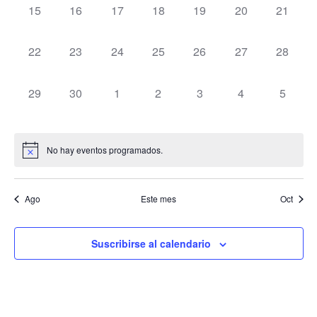
de
0 eventos,
0 eventos,
0 eventos,
0 eventos,
0 eventos,
0 eventos,
0 evento
15
16
17
18
19
20
21
Even
0 eventos,
0 eventos,
0 eventos,
0 eventos,
0 eventos,
0 eventos,
0 evento
22
23
24
25
26
27
28
0 eventos,
0 eventos,
0 eventos,
0 eventos,
0 eventos,
0 eventos,
0 event
29
30
1
2
3
4
5
No hay eventos programados.
Ago
Este mes
Oct
Suscribirse al calendario