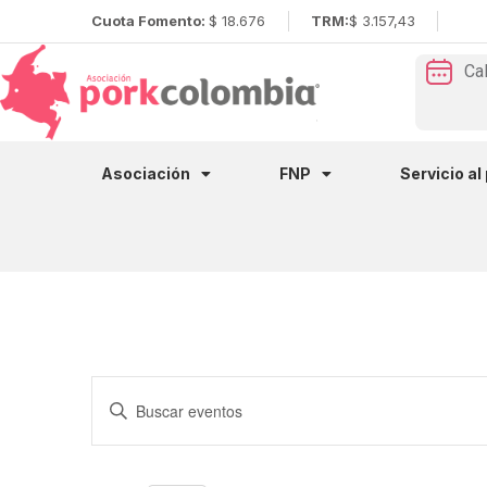
Cuota Fomento:
$ 18.676
TRM:
$ 3.157,43
Ca
Asociación
FNP
Servicio al
Navegación
Introduce
la
de
palabra
clave.
Busca
búsqueda
Eventos