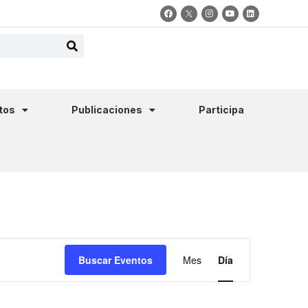
tos
Publicaciones
Participa
Navegació
Buscar Eventos
Mes
Día
de
vistas