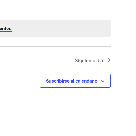
de
Evento
entos
.
Siguiente día
Suscribirse al calendario