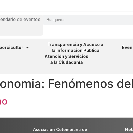
lendario de eventos
Transparencia y Acceso a
 porcicultor
Even
la Información Pública
Atención y Servicios
a la Ciudadanía
xonomia:
Fenómenos del
no
Asociación Colombiana de
Noti