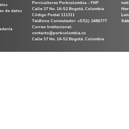
Porcicultores Porkcolombia – FNP
not
atos
Calle 37 No. 16-52 Bogotá, Colombia
Hor
es de datos
Código Postal 111311
Lun
Teléfono Conmutador: +57(1) 2486777
Sáb
Correo Institucional:
dadanía
contacto@porkcolombia.co
Calle 37 No. 16-52 Bogotá, Colombia