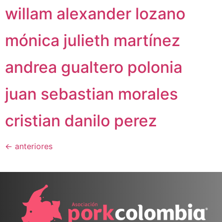
willam alexander lozano
mónica julieth martínez
andrea gualtero polonia
juan sebastian morales
cristian danilo perez
←
anteriores