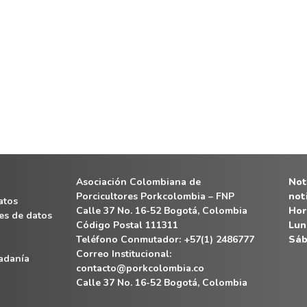
Asociación Colombiana de
Noti
Porcicultores Porkcolombia – FNP
not
atos
Calle 37 No. 16-52 Bogotá, Colombia
Hor
es de datos
Código Postal 111311
Lun
Teléfono Conmutador: +57(1) 2486777
Sáb
Correo Institucional:
dadanía
contacto@porkcolombia.co
Calle 37 No. 16-52 Bogotá, Colombia