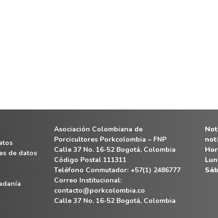
Asociación Colombiana de
Noti
Porcicultores Porkcolombia – FNP
not
atos
Calle 37 No. 16-52 Bogotá, Colombia
Hor
es de datos
Código Postal 111311
Lun
Teléfono Conmutador: +57(1) 2486777
Sáb
Correo Institucional:
dadanía
contacto@porkcolombia.co
Calle 37 No. 16-52 Bogotá, Colombia