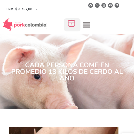
TRM: $ 3.757,08
CADA PERSONA COME EN
PROMEDIO 13 KILOS DE CERDO AL
AÑO