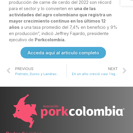
producción de carne de cerdo del 2022 son récord
para el sector y lo convierten en
una de las
actividades del agro colombiano que registra un
mayor crecimiento continuo en los últimos 12
años
a una tasa promedio del 7,4% en beneficio y 9%
en producción”, indicó Jeffrey Fajardo, presidente
ejecutivo de
Porkcolombia.
Acceda aquí al articulo completo
PREVIOUS
NEXT
Pietrain, Duroc y Landrace, algunas razas para entrar en el negocio de la porcicultura
En un año creció casi 1 kg el consumo per cápita de carne de cerdo en Colombia