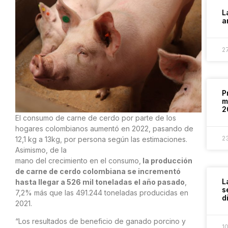
L
a
2
P
m
2
El consumo de carne de cerdo por parte de los
hogares colombianos aumentó en 2022, pasando de
2
12,1 kg a 13kg, por persona según las estimaciones.
Asimismo, de la
mano del crecimiento en el consumo,
la producción
de carne de cerdo colombiana se incrementó
L
hasta llegar a 526 mil toneladas el año pasado
,
s
7,2% más que las 491.244 toneladas producidas en
d
2021.
“Los resultados de beneficio de ganado porcino y
1