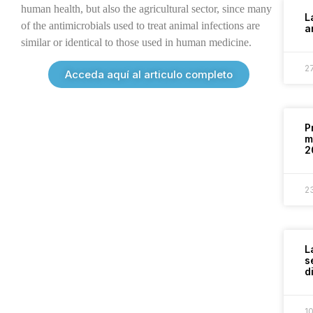
human health, but also the agricultural sector, since many
L
of the antimicrobials used to treat animal infections are
a
similar or identical to those used in human medicine.
2
Acceda aquí al articulo completo
P
m
2
2
L
s
d
1