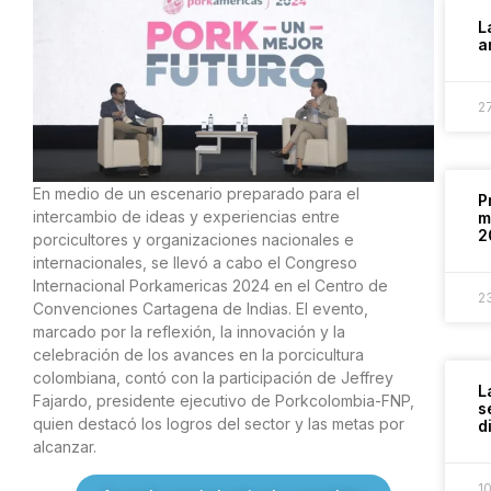
L
a
2
En medio de un escenario preparado para el
P
intercambio de ideas y experiencias entre
m
2
porcicultores y organizaciones nacionales e
internacionales, se llevó a cabo el Congreso
Internacional Porkamericas 2024 en el Centro de
2
Convenciones Cartagena de Indias. El evento,
marcado por la reflexión, la innovación y la
celebración de los avances en la porcicultura
colombiana, contó con la participación de Jeffrey
L
Fajardo, presidente ejecutivo de Porkcolombia-FNP,
s
quien destacó los logros del sector y las metas por
d
alcanzar.
1