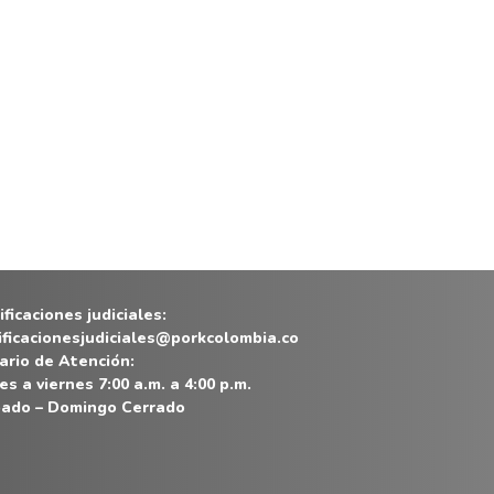
ficaciones judiciales:
ificacionesjudiciales@porkcolombia.co
ario de Atención:
es a viernes 7:00 a.m. a 4:00 p.m.
ado – Domingo Cerrado