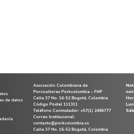
Asociación Colombiana de
Noti
Porcicultores Porkcolombia – FNP
not
atos
Calle 37 No. 16-52 Bogotá, Colombia
Hor
es de datos
Código Postal 111311
Lun
Teléfono Conmutador: +57(1) 2486777
Sáb
Correo Institucional:
dadanía
contacto@porkcolombia.co
Calle 37 No. 16-52 Bogotá, Colombia