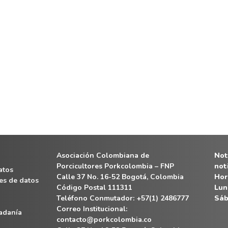
Asociación Colombiana de
Noti
Porcicultores Porkcolombia – FNP
not
atos
Calle 37 No. 16-52 Bogotá, Colombia
Hor
es de datos
Código Postal 111311
Lun
Teléfono Conmutador: +57(1) 2486777
Sáb
Correo Institucional:
dadanía
contacto@porkcolombia.co