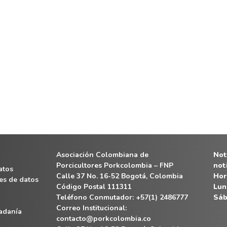
Asociación Colombiana de
Noti
Porcicultores Porkcolombia – FNP
not
atos
Calle 37 No. 16-52 Bogotá, Colombia
Hor
es de datos
Código Postal 111311
Lun
Teléfono Conmutador: +57(1) 2486777
Sáb
Correo Institucional:
dadanía
contacto@porkcolombia.co