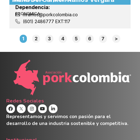
Dependencia:
ECONOMICA
mramos@porkcolombia.co
(601) 2486777 EXT:117
1
2
3
4
5
6
7
>
Redes Sociales
Representamos y servimos con pasión para el
desarrollo de una industria sostenible y competitiva.
Institucional