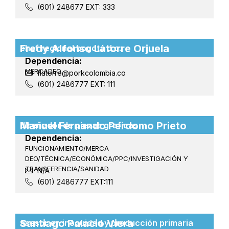
(601) 248677 EXT: 333
Fredy Alfonso Latorre Orjuela
chef regional bogotá d.c.
Dependencia:
MERCADEO
flatorre@porkcolombia.co
(601) 2486777 EXT: 111
Manuel Fernando Perdomo Prieto
diseñador de piezas graficas
Dependencia:
FUNCIONAMIENTO/MERCA
DEO/TÉCNICA/ECONÓMICA/PPC/INVESTIGACIÓN Y
TRANSFERENCIA/SANIDAD
N/A
(601) 2486777 EXT:111
Santiago Palacio Viera
asesor en inocuidad y producción primaria