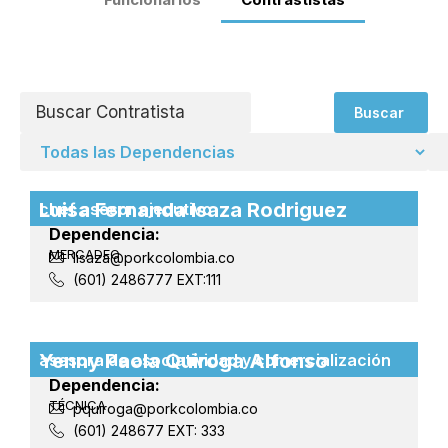
Buscar
Luisa Fernanda Isaza Rodriguez
chef asesor ejecutivo
Dependencia:
MERCADEO
lisaza@porkcolombia.co
(601) 2486777 EXT:111
Yenny Paola Quiroga Alfonso
asesora de asociatividad y comercialización
Dependencia:
TÉCNICA
pquiroga@porkcolombia.co
(601) 248677 EXT: 333