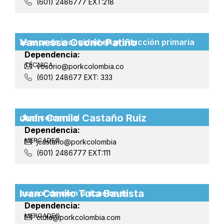
(601) 2486777 EXT:218
Vannessa Osorio Patiño
asesor de inocuidad en producción primaria
Dependencia:
TÉCNICA
vosorio@porkcolombia.co
(601) 248677 EXT: 333
Juan Camilo Castaño Ruiz
chef comercial
Dependencia:
MERCADEO
jcastaño@porkcolombia
(601) 2486777 EXT:111
Ivan Camilo Tuta Bautista
asesor de com unicaciones
Dependencia:
MERCADEO
ctuta@porkcolombia.com