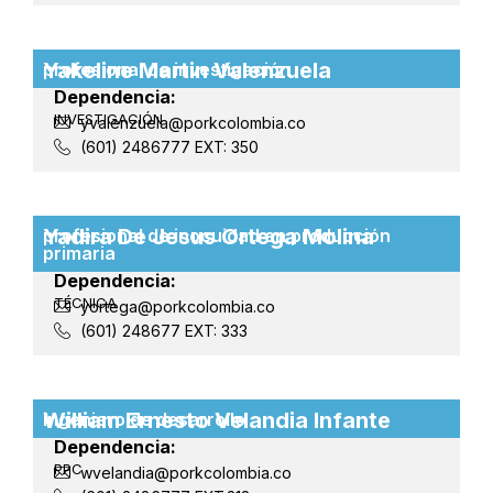
Yakeline Martin Valenzuela
profesional de investigación
Dependencia:
INVESTIGACIÓN
yvalenzuela@porkcolombia.co
(601) 2486777 EXT: 350
Yadira De Jesus Ortega Molina
profesional de inocuidad en producción
primaria
Dependencia:
TÉCNICA
yortega@porkcolombia.co
(601) 248677 EXT: 333
William Ernesto Velandia Infante
ingeniero de desarrollo
Dependencia:
PPC
wvelandia@porkcolombia.co