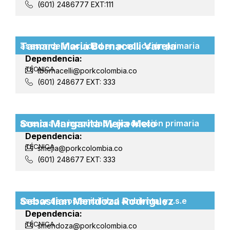
(601) 2486777 EXT:111
Tamara Maria Bornacelli Varela
asesor de inocuidad en producción primaria
Dependencia:
TÉCNICA
tbornacelli@porkcolombia.co
(601) 248677 EXT: 333
Sonia Margarita Mejia Melo
asesora en inocuidad y producción primaria
Dependencia:
TÉCNICA
smejia@porkcolombia.co
(601) 248677 EXT: 333
Sebastian Mendoza Rodriguez
asesor de sostenibilidad ambiental y r.s.e
Dependencia:
TÉCNICA
smendoza@porkcolombia.co