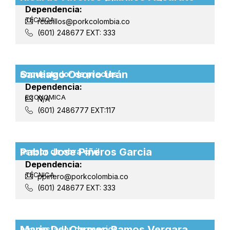
Dependencia:
TÉCNICA
rcubillos@porkcolombia.co
(601) 248677 EXT: 333
Santiago Osorio Urán
encuestador de precios
Dependencia:
ECONOMICA
N/A
(601) 2486777 EXT:117
Pablo Jose Piñeros Garcia
asesor de obra civil
Dependencia:
TÉCNICA
ppinero@porkcolombia.co
(601) 248677 EXT: 333
Maria Del Carmen Ramos Vergara
encuestador de precios