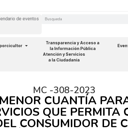
lendario de eventos
Transparencia y Acceso a
 porcicultor
Even
la Información Pública
Atención y Servicios
a la Ciudadanía
MC -308-2023
 MENOR CUANTÍA PARA
VICIOS QUE PERMITA
DEL CONSUMIDOR DE 