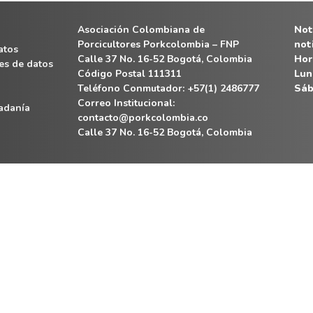
Asociación Colombiana de
Noti
Porcicultores Porkcolombia – FNP
not
atos
Calle 37 No. 16-52 Bogotá, Colombia
Hor
es de datos
Código Postal 111311
Lun
Teléfono Conmutador: +57(1) 2486777
Sáb
Correo Institucional:
dadanía
contacto@porkcolombia.co
Calle 37 No. 16-52 Bogotá, Colombia