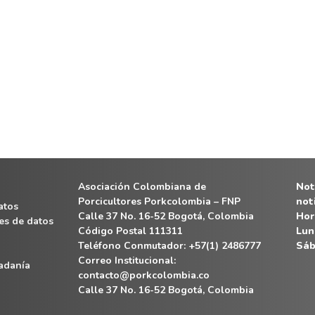
Asociación Colombiana de
Noti
Porcicultores Porkcolombia – FNP
not
atos
Calle 37 No. 16-52 Bogotá, Colombia
Hor
es de datos
Código Postal 111311
Lun
Teléfono Conmutador: +57(1) 2486777
Sáb
Correo Institucional:
dadanía
contacto@porkcolombia.co
Calle 37 No. 16-52 Bogotá, Colombia