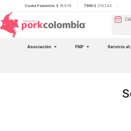
Cuota Fomento:
$ 18.676
TRM:
$ 3.157,43
Ca
Asociación
FNP
Servicio al
S