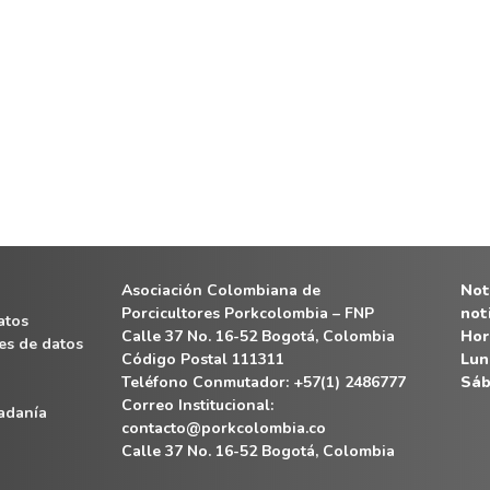
Asociación Colombiana de
Noti
Porcicultores Porkcolombia – FNP
not
atos
Calle 37 No. 16-52 Bogotá, Colombia
Hor
es de datos
Código Postal 111311
Lun
Teléfono Conmutador: +57(1) 2486777
Sáb
Correo Institucional:
dadanía
contacto@porkcolombia.co
Calle 37 No. 16-52 Bogotá, Colombia