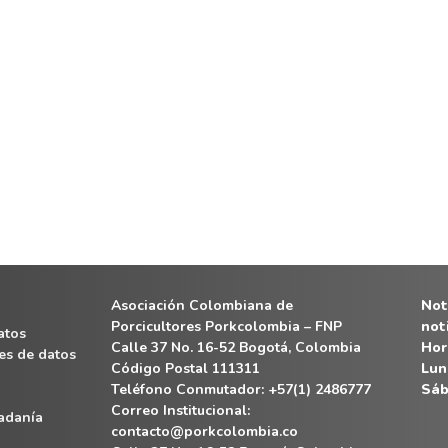
Asociación Colombiana de
Noti
Porcicultores Porkcolombia – FNP
not
atos
Calle 37 No. 16-52 Bogotá, Colombia
Hor
es de datos
Código Postal 111311
Lun
Teléfono Conmutador: +57(1) 2486777
Sáb
Correo Institucional:
dadanía
contacto@porkcolombia.co