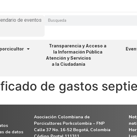
lendario de eventos
Transparencia y Acceso a
 porcicultor
Even
la Información Pública
Atención y Servicios
a la Ciudadanía
ficado de gastos septi
Asociación Colombiana de
Noti
Porcicultores Porkcolombia – FNP
not
atos
Calle 37 No. 16-52 Bogotá, Colombia
Hor
es de datos
Código Postal 111311
Lun