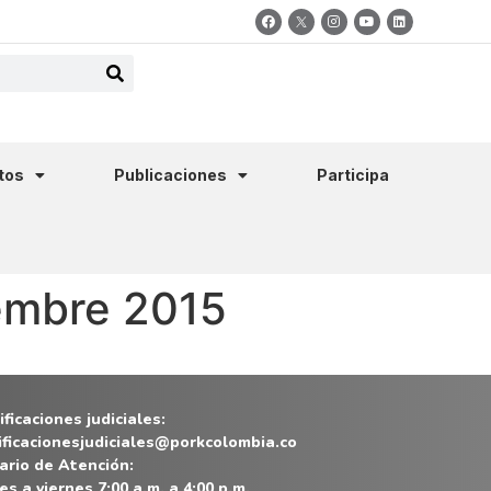
tos
Publicaciones
Participa
embre 2015
ficaciones judiciales:
ificacionesjudiciales@porkcolombia.co
ario de Atención:
es a viernes 7:00 a.m. a 4:00 p.m.