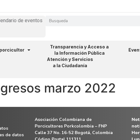
lendario de eventos
Transparencia y Acceso a
 porcicultor
Even
la Información Pública
Atención y Servicios
a la Ciudadanía
ngresos marzo 2022
Asociación Colombiana de
Noti
Porcicultores Porkcolombia – FNP
not
atos
Calle 37 No. 16-52 Bogotá, Colombia
Hor
es de datos
Código Postal 111311
Lun