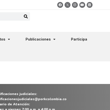
tos
Publicaciones
Participa
ficaciones judiciales:
ificacionesjudiciales@porkcolombia.co
ario de Atención:
es a viernes 7:00 a.m. a 4:00 p.m.