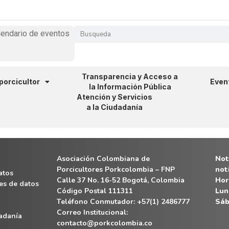
lendario de eventos
Transparencia y Acceso a
 porcicultor
Even
la Información Pública
Atención y Servicios
a la Ciudadanía
Asociación Colombiana de
Noti
Porcicultores Porkcolombia – FNP
not
atos
Calle 37 No. 16-52 Bogotá, Colombia
Hor
es de datos
Código Postal 111311
Lun
Teléfono Conmutador: +57(1) 2486777
Sáb
Correo Institucional:
dadanía
contacto@porkcolombia.co