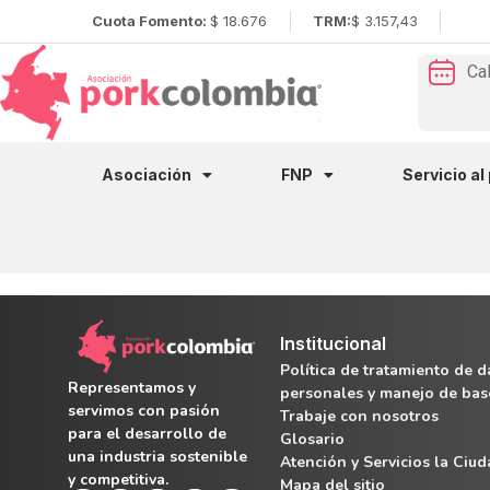
Cuota Fomento:
$ 18.676
TRM:
$ 3.157,43
Ca
Asociación
FNP
Servicio al
Institucional
Política de tratamiento de d
Representamos y
personales y manejo de bas
servimos con pasión
Trabaje con nosotros
para el desarrollo de
Glosario
una industria sostenible
Atención y Servicios la Ciu
y competitiva.
Mapa del sitio