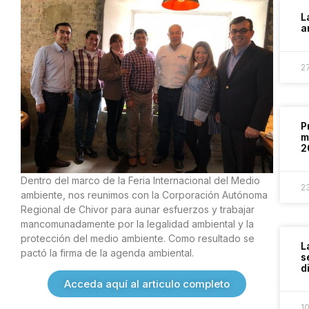
L
a
2
P
m
2
Dentro del marco de la Feria Internacional del Medio
2
ambiente, nos reunimos con la Corporación Autónoma
Regional de Chivor para aunar esfuerzos y trabajar
mancomunadamente por la legalidad ambiental y la
protección del medio ambiente. Como resultado se
L
pactó la firma de la agenda ambiental.
s
d
Acceda aquí al articulo completo
1