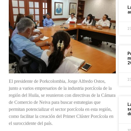
L
a
2
P
m
2
2
El presidente de Porkcolombia, Jorge Alfredo Ostos,
junto a varios empresarios de la industria porcícola de la
región del Huila, se reunieron con directivas de la Cámara
de Comercio de Neiva para buscar estrategias que
L
s
permitan potencializar el sector porcícola en esta región,
d
como facilitar la creación del Primer Clúster Porcícola en
el suroccidente del país.
1