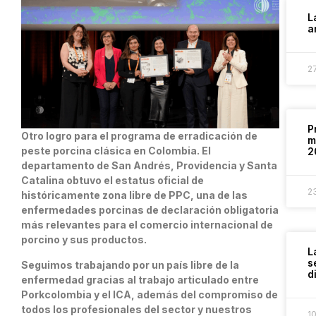
L
a
2
P
Otro logro para el programa de erradicación de
m
peste porcina clásica en Colombia. El
2
departamento de San Andrés, Providencia y Santa
Catalina obtuvo el estatus oficial de
2
históricamente zona libre de PPC, una de las
enfermedades porcinas de declaración obligatoria
más relevantes para el comercio internacional de
porcino y sus productos.
L
s
Seguimos trabajando por un país libre de la
d
enfermedad gracias al trabajo articulado entre
Porkcolombia y el ICA, además del compromiso de
todos los profesionales del sector y nuestros
1