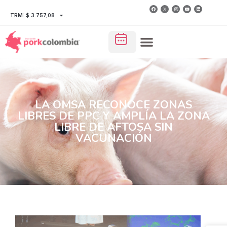
TRM: $ 3.757,08
LA OMSA RECONOCE ZONAS
LIBRES DE PPC Y AMPLÍA LA ZONA
LIBRE DE AFTOSA SIN
VACUNACIÓN