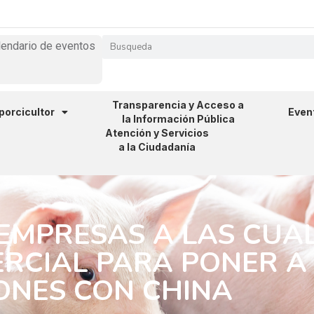
lendario de eventos
Transparencia y Acceso a
 porcicultor
Even
la Información Pública
Atención y Servicios
a la Ciudadanía
 EMPRESAS A LAS CUA
ERCIAL PARA PONER A
ONES CON CHINA