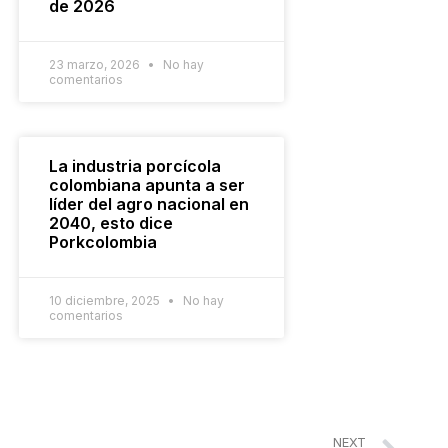
de 2026
23 marzo, 2026
No hay
comentarios
La industria porcícola
colombiana apunta a ser
líder del agro nacional en
2040, esto dice
Porkcolombia
10 diciembre, 2025
No hay
comentarios
NEXT