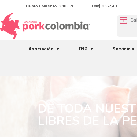
Cuota Fomento:
$ 18.676
TRM:
$ 3.157,43
Ca
Asociación
FNP
Servicio al
DE TODA NUEST
LIBRES DE LA P