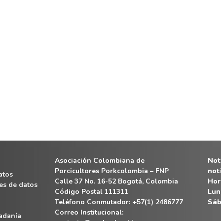
Asociación Colombiana de
Noti
Porcicultores Porkcolombia – FNP
not
atos
Calle 37 No. 16-52 Bogotá, Colombia
Hor
es de datos
Código Postal 111311
Lun
Teléfono Conmutador: +57(1) 2486777
Sáb
Correo Institucional:
dadanía