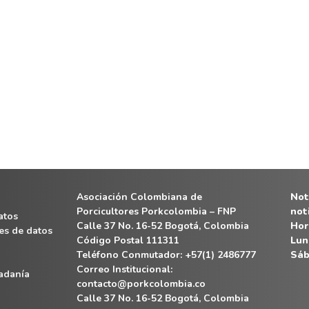
Asociación Colombiana de
Noti
Porcicultores Porkcolombia – FNP
not
atos
Calle 37 No. 16-52 Bogotá, Colombia
Hor
es de datos
Código Postal 111311
Lun
Teléfono Conmutador: +57(1) 2486777
Sáb
Correo Institucional:
dadanía
contacto@porkcolombia.co
Calle 37 No. 16-52 Bogotá, Colombia