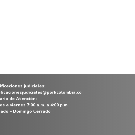
ficaciones judiciales:
ificacionesjudiciales@porkcolombia.co
ario de Atención:
es a viernes 7:00 a.m. a 4:00 p.m.
ado – Domingo Cerrado