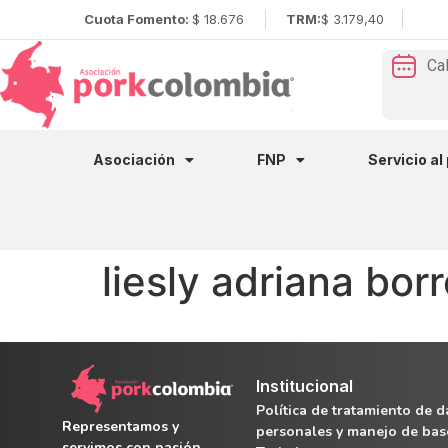
Cuota Fomento:
$ 18.676
TRM:
$ 3.179,40
Ca
Asociación
FNP
Servicio al
liesly adriana bor
Institucional
Política de tratamiento de d
Representamos y
personales y manejo de bas
servimos con pasión