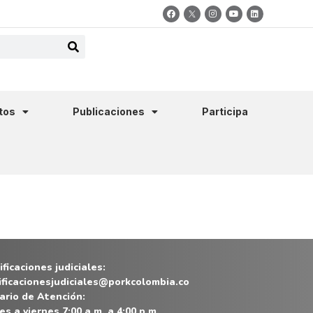
tos
Publicaciones
Participa
ficaciones judiciales:
ificacionesjudiciales@porkcolombia.co
ario de Atención:
es a viernes 7:00 a.m. a 4:00 p.m.