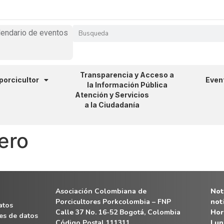
lendario de eventos
Transparencia y Acceso a
 porcicultor
Even
la Información Pública
Atención y Servicios
a la Ciudadanía
rero
Asociación Colombiana de
Noti
Porcicultores Porkcolombia – FNP
not
atos
Calle 37 No. 16-52 Bogotá, Colombia
Hor
es de datos
Código Postal 111311
Lun