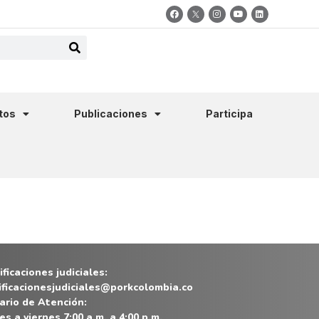
tos
Publicaciones
Participa
ficaciones judiciales:
ificacionesjudiciales@porkcolombia.co
ario de Atención:
es a viernes 7:00 a.m. a 4:00 p.m.