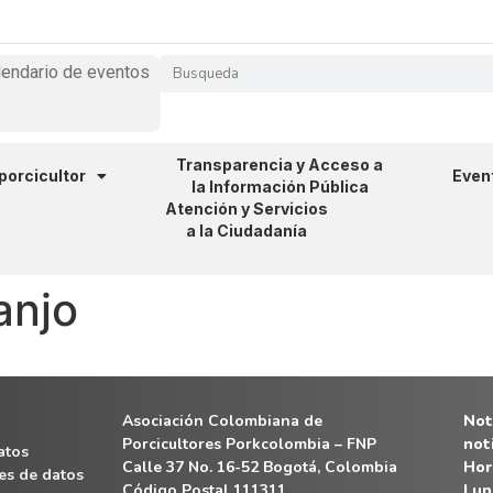
lendario de eventos
Transparencia y Acceso a
 porcicultor
Even
la Información Pública
Atención y Servicios
a la Ciudadanía
anjo
Asociación Colombiana de
Noti
Porcicultores Porkcolombia – FNP
not
atos
Calle 37 No. 16-52 Bogotá, Colombia
Hor
es de datos
Código Postal 111311
Lun