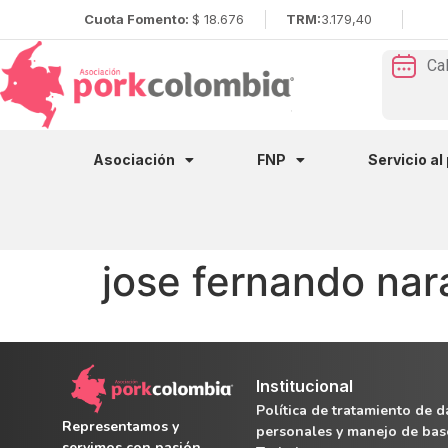
Cuota Fomento:
$ 18.676
TRM:
3.179,40
Ca
Asociación
FNP
Servicio al
jose fernando nar
Institucional
Política de tratamiento de d
Representamos y
personales y manejo de bas
servimos con pasión