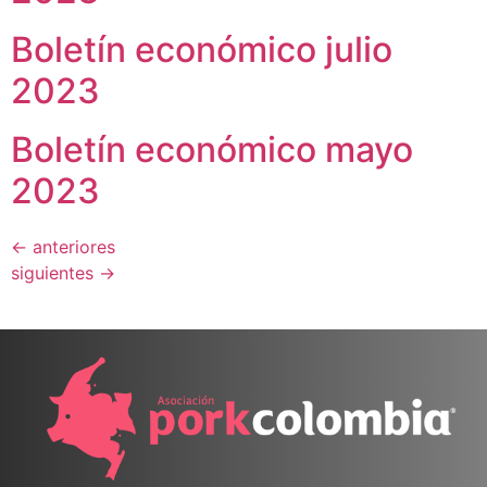
Boletín económico julio
2023
Boletín económico mayo
2023
←
anteriores
siguientes
→