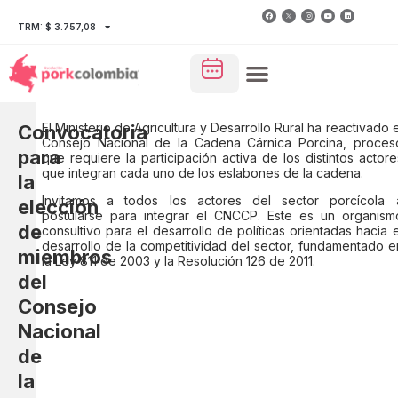
TRM: $ 3.757,08
El Ministerio de Agricultura y Desarrollo Rural ha reactivado e
Convocatoria
Consejo Nacional de la Cadena Cárnica Porcina, proces
para
que requiere la participación activa de los distintos actore
que integran cada uno de los eslabones de la cadena.
la
Invitamos a todos los actores del sector porcícola 
elección
postularse para integrar el CNCCP. Este es un organism
de
consultivo para el desarrollo de políticas orientadas hacia e
desarrollo de la competitividad del sector, fundamentado e
miembros
la Ley 811 de 2003 y la Resolución 126 de 2011.
del
Consejo
Nacional
de
la