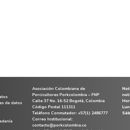
Asociación Colombiana de
Noti
Porcicultores Porkcolombia – FNP
not
atos
Calle 37 No. 16-52 Bogotá, Colombia
Hor
es de datos
Código Postal 111311
Lun
Teléfono Conmutador: +57(1) 2486777
Sáb
Correo Institucional:
dadanía
contacto@porkcolombia.co