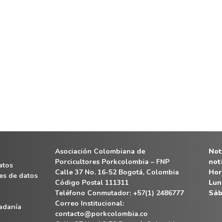
Asociación Colombiana de
Noti
Porcicultores Porkcolombia – FNP
not
atos
Calle 37 No. 16-52 Bogotá, Colombia
Hor
es de datos
Código Postal 111311
Lun
Teléfono Conmutador: +57(1) 2486777
Sáb
Correo Institucional:
dadanía
contacto@porkcolombia.co