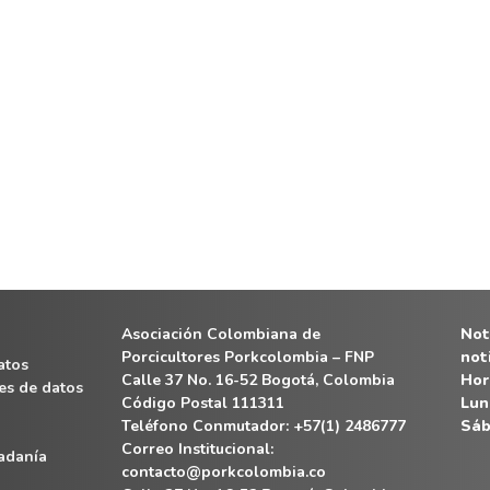
Asociación Colombiana de
Noti
Porcicultores Porkcolombia – FNP
not
atos
Calle 37 No. 16-52 Bogotá, Colombia
Hor
es de datos
Código Postal 111311
Lun
Teléfono Conmutador: +57(1) 2486777
Sáb
Correo Institucional:
dadanía
contacto@porkcolombia.co