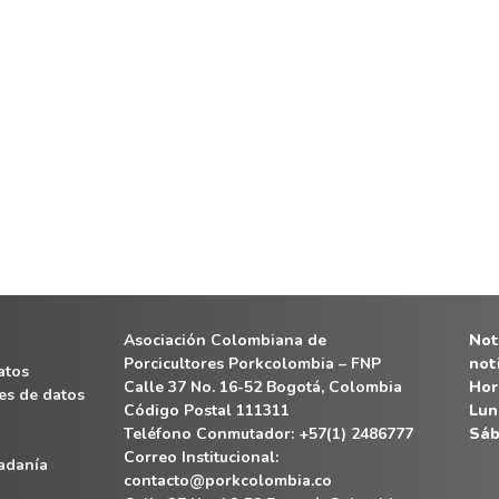
Asociación Colombiana de
Noti
Porcicultores Porkcolombia – FNP
not
atos
Calle 37 No. 16-52 Bogotá, Colombia
Hor
es de datos
Código Postal 111311
Lun
Teléfono Conmutador: +57(1) 2486777
Sáb
Correo Institucional:
dadanía
contacto@porkcolombia.co