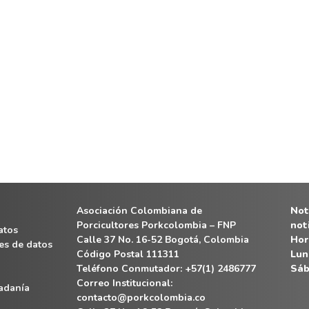
Asociación Colombiana de
Noti
Porcicultores Porkcolombia – FNP
not
atos
Calle 37 No. 16-52 Bogotá, Colombia
Hor
es de datos
Código Postal 111311
Lun
Teléfono Conmutador: +57(1) 2486777
Sáb
Correo Institucional:
dadanía
contacto@porkcolombia.co