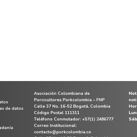
Asociación Colombiana de
Noti
Porcicultores Porkcolombia – FNP
not
atos
Calle 37 No. 16-52 Bogotá, Colombia
Hor
es de datos
Código Postal 111311
Lun
Teléfono Conmutador: +57(1) 2486777
Sáb
Correo Institucional:
dadanía
contacto@porkcolombia.co