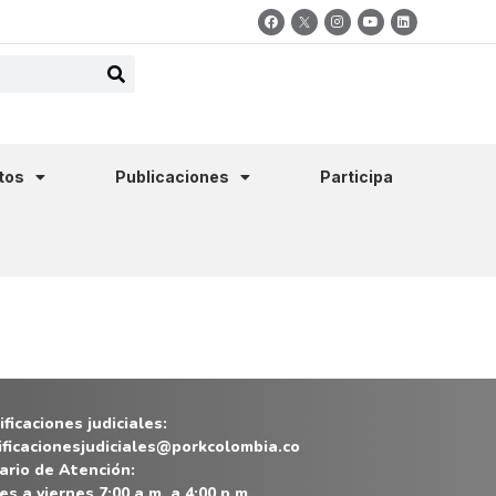
tos
Publicaciones
Participa
ficaciones judiciales:
ificacionesjudiciales@porkcolombia.co
ario de Atención:
es a viernes 7:00 a.m. a 4:00 p.m.