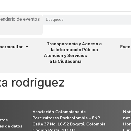
lendario de eventos
Transparencia y Acceso a
 porcicultor
Even
la Información Pública
Atención y Servicios
a la Ciudadanía
a rodriguez
Asociación Colombiana de
Noti
Porcicultores Porkcolombia – FNP
not
atos
Calle 37 No. 16-52 Bogotá, Colombia
Hor
es de datos
Código Postal 111311
Lun