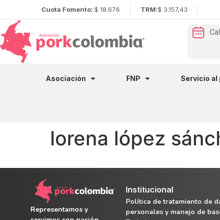
Cuota Fomento:
$ 18.676
TRM:
$ 3.157,43
Ca
Asociación
FNP
Servicio al
lorena lópez sánc
Institucional
Política de tratamiento de d
Representamos y
personales y manejo de bas
servimos con pasión