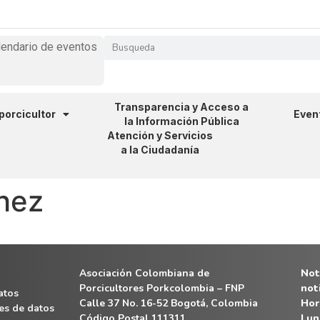
lendario de eventos
Transparencia y Acceso a
 porcicultor
Even
la Información Pública
Atención y Servicios
a la Ciudadanía
hez
Asociación Colombiana de
Noti
Porcicultores Porkcolombia – FNP
not
atos
Calle 37 No. 16-52 Bogotá, Colombia
Hor
es de datos
Código Postal 111311
Lun